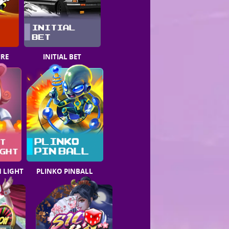
RE
INITIAL BET
N LIGHT
PLINKO PINBALL