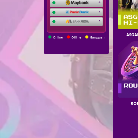
ASGA
Online
Offline
Gangguan
RO