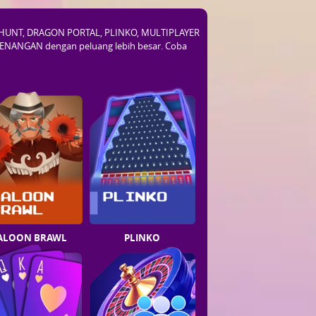
GEMS HUNT, DRAGON PORTAL, PLINKO, MULTIPLAYER
NANGAN dengan peluang lebih besar. Coba
ALOON BRAWL
PLINKO