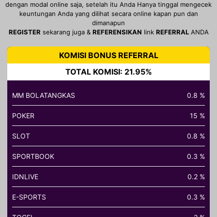
dengan modal online saja, setelah itu Anda Hanya tinggal mengecek
keuntungan Anda yang dilihat secara online kapan pun dan
dimanapun
REGISTER
sekarang juga &
REFERENSIKAN
link
REFERRAL
ANDA
KOMISI BONUS REFERRAL
TOTAL KOMISI: 21.95%
MM BOLATANGKAS
0.8 %
POKER
15 %
SLOT
0.8 %
SPORTBOOK
0.3 %
IDNLIVE
0.2 %
E-SPORTS
0.3 %