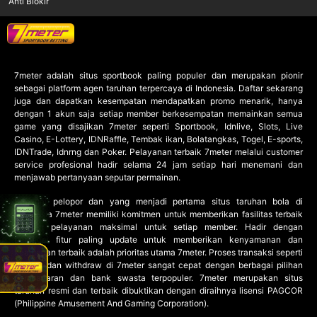
Anti Blokir
7meter
adalah situs sportbook paling populer dan merupakan pionir
sebagai platform agen taruhan terpercaya di Indonesia. Daftar sekarang
juga dan dapatkan kesempatan mendapatkan promo menarik, hanya
dengan 1 akun saja setiap member berkesempatan memainkan semua
game yang disajikan 7meter seperti Sportbook, Idnlive, Slots, Live
Casino, E-Lottery, IDNRaffle, Tembak ikan, Bolatangkas, Togel, E-sports,
IDNTrade, Idnrng dan Poker. Pelayanan terbaik 7meter melalui customer
service profesional hadir selama 24 jam setiap hari menemani dan
menjawab pertanyaan seputar permainan.
Sebagai pelopor dan yang menjadi pertama situs taruhan bola di
Indonesia 7meter memiliki komitmen untuk memberikan fasilitas terbaik
dengan pelayanan maksimal untuk setiap member. Hadir dengan
berbagai fitur paling update untuk memberikan kenyamanan dan
keamanan terbaik adalah prioritas utama 7meter. Proses transaksi seperti
deposit dan withdraw di 7meter sangat cepat dengan berbagai pilihan
pembayaran dan bank swasta terpopuler. 7meter merupakan situs
taruhan resmi dan terbaik dibuktikan dengan diraihnya lisensi PAGCOR
(Philippine Amusement And Gaming Corporation).