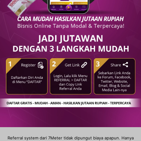
Referral system dari 7Meter tidak dipungut biaya apapun. Hanya