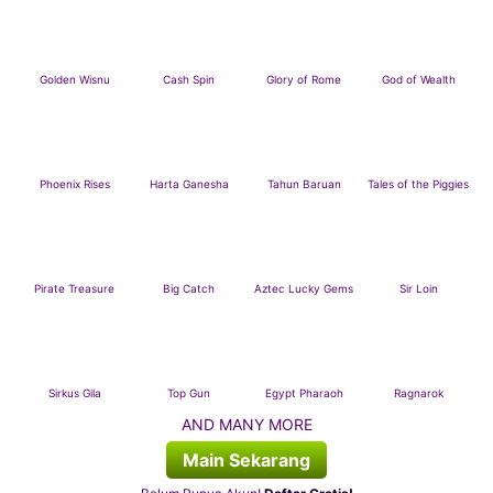
Golden Wisnu
Cash Spin
Glory of Rome
God of Wealth
Phoenix Rises
Harta Ganesha
Tahun Baruan
Tales of the Piggies
Pirate Treasure
Big Catch
Aztec Lucky Gems
Sir Loin
Sirkus Gila
Top Gun
Egypt Pharaoh
Ragnarok
AND MANY MORE
Main Sekarang