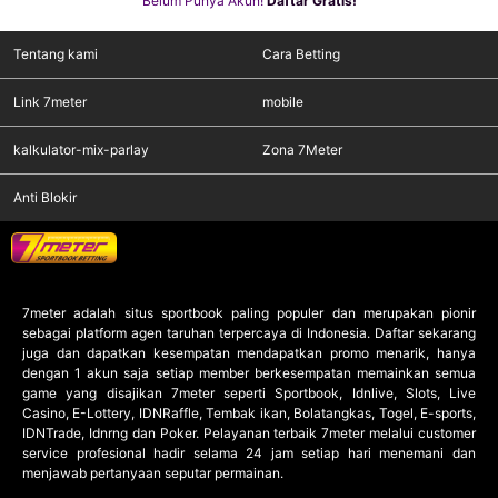
Belum Punya Akun!
Daftar Gratis!
Tentang kami
Cara Betting
Link 7meter
mobile
kalkulator-mix-parlay
Zona 7Meter
Anti Blokir
7meter
adalah situs sportbook paling populer dan merupakan pionir
sebagai platform agen taruhan terpercaya di Indonesia. Daftar sekarang
juga dan dapatkan kesempatan mendapatkan promo menarik, hanya
dengan 1 akun saja setiap member berkesempatan memainkan semua
game yang disajikan 7meter seperti Sportbook, Idnlive, Slots, Live
Casino, E-Lottery, IDNRaffle, Tembak ikan, Bolatangkas, Togel, E-sports,
IDNTrade, Idnrng dan Poker. Pelayanan terbaik 7meter melalui customer
service profesional hadir selama 24 jam setiap hari menemani dan
menjawab pertanyaan seputar permainan.